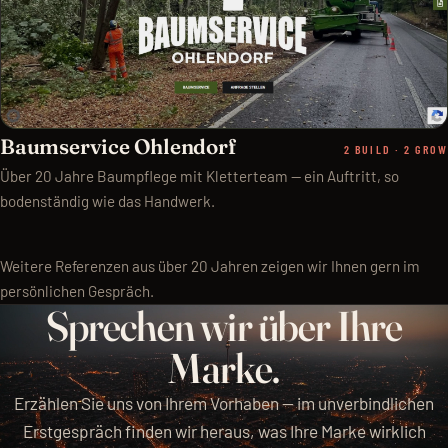
Baumservice Ohlendorf
2 BUILD · 2 GROW
Über 20 Jahre Baumpflege mit Kletterteam — ein Auftritt, so
bodenständig wie das Handwerk.
Weitere Referenzen aus über 20 Jahren zeigen wir Ihnen gern im
persönlichen Gespräch.
S
p
r
e
c
h
e
n
w
i
r
ü
b
e
r
I
h
r
e
M
a
r
k
e
.
Erzählen Sie uns von Ihrem Vorhaben — im unverbindlichen
Erstgespräch finden wir heraus, was Ihre Marke wirklich