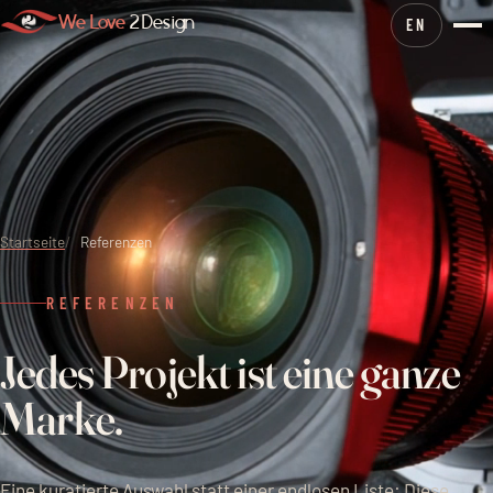
We Love
2 Design
EN
Startseite
Referenzen
REFERENZEN
J
e
d
e
s
P
r
o
j
e
k
t
i
s
t
e
i
n
e
g
a
n
z
e
M
a
r
k
e
.
Eine kuratierte Auswahl statt einer endlosen Liste: Diese