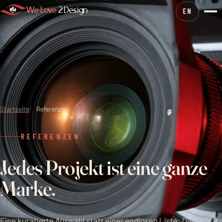
We Love
2 Design
EN
Startseite
Referenzen
REFERENZEN
J
e
d
e
s
P
r
o
j
e
k
t
i
s
t
e
i
n
e
g
a
n
z
e
M
a
r
k
e
.
Eine kuratierte Auswahl statt einer endlosen Liste: Diese