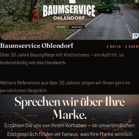
Baumservice Ohlendorf
2 BUILD · 2 GROW
Über 20 Jahre Baumpflege mit Kletterteam — ein Auftritt, so
bodenständig wie das Handwerk.
Weitere Referenzen aus über 20 Jahren zeigen wir Ihnen gern im
persönlichen Gespräch.
S
p
r
e
c
h
e
n
w
i
r
ü
b
e
r
I
h
r
e
M
a
r
k
e
.
Erzählen Sie uns von Ihrem Vorhaben — im unverbindlichen
Erstgespräch finden wir heraus, was Ihre Marke wirklich